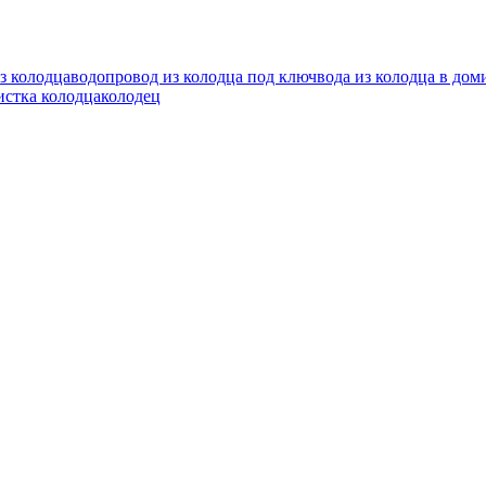
з колодца
водопровод из колодца под ключ
вода из колодца в дом
истка колодца
колодец