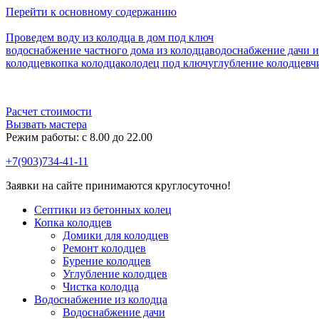
Перейти к основному содержанию
Проведем воду из колодца в дом под ключ
водоснабжение частного дома из колодца
водоснабжение дачи и
колодцев
копка колодца
колодец под ключ
углубление колодцев
ч
Расчет стоимости
Вызвать мастера
Режим работы: c 8.00 до 22.00
+7(903)734-41-11
Заявки на сайте принимаются круглосуточно!
Септики из бетонных колец
Копка колодцев
Домики для колодцев
Ремонт колодцев
Бурение колодцев
Углубление колодцев
Чистка колодца
Водоснабжение из колодца
Водоснабжение дачи