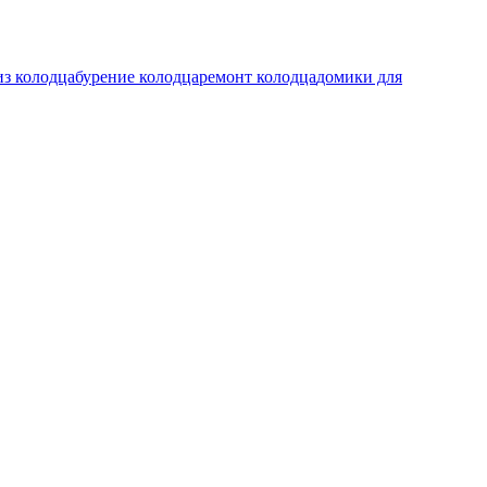
из колодца
бурение колодца
ремонт колодца
домики для