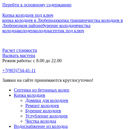
Перейти к основному содержанию
Копка колодцев под ключ
копка колодцев в Люберцах
копка траншеи
чистка колодцев в
Люберецком районе
бурение колодцев
чистка
колодца
колодец
колодцы
септик под ключ
Расчет стоимости
Вызвать мастера
Режим работы: c 8.00 до 22.00
+7(903)734-41-11
Заявки на сайте принимаются круглосуточно!
Септики из бетонных колец
Копка колодцев
Домики для колодцев
Ремонт колодцев
Бурение колодцев
Углубление колодцев
Чистка колодца
Водоснабжение из колодца